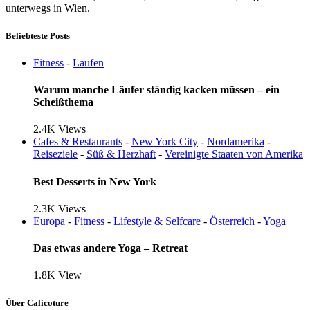
unterwegs in Wien.
Beliebteste Posts
Fitness
-
Laufen
Warum manche Läufer ständig kacken müssen – ein
Scheißthema
2.4K
Views
Cafes & Restaurants
-
New York City
-
Nordamerika
-
Reiseziele
-
Süß & Herzhaft
-
Vereinigte Staaten von Amerika
Best Desserts in New York
2.3K
Views
Europa
-
Fitness
-
Lifestyle & Selfcare
-
Österreich
-
Yoga
Das etwas andere Yoga – Retreat
1.8K
View
Über Calicoture