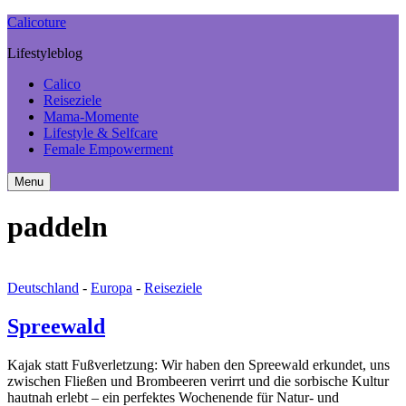
Calicoture
Lifestyleblog
Calico
Reiseziele
Mama-Momente
Lifestyle & Selfcare
Female Empowerment
Menu
Search
Sidebar
paddeln
Deutschland
-
Europa
-
Reiseziele
Spreewald
Kajak statt Fußverletzung: Wir haben den Spreewald erkundet, uns
zwischen Fließen und Brombeeren verirrt und die sorbische Kultur
hautnah erlebt – ein perfektes Wochenende für Natur- und