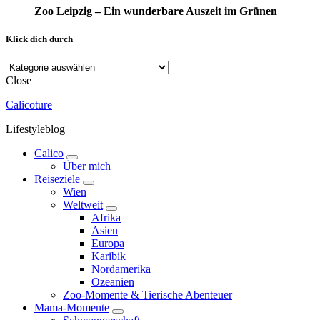
Zoo Leipzig – Ein wunderbare Auszeit im Grünen
Klick dich durch
Klick
dich
Close
durch
Calicoture
Lifestyleblog
Calico
expand
Über mich
child
Reiseziele
menu
expand
Wien
child
Weltweit
menu
expand
Afrika
child
Asien
menu
Europa
Karibik
Nordamerika
Ozeanien
Zoo-Momente & Tierische Abenteuer
Mama-Momente
expand