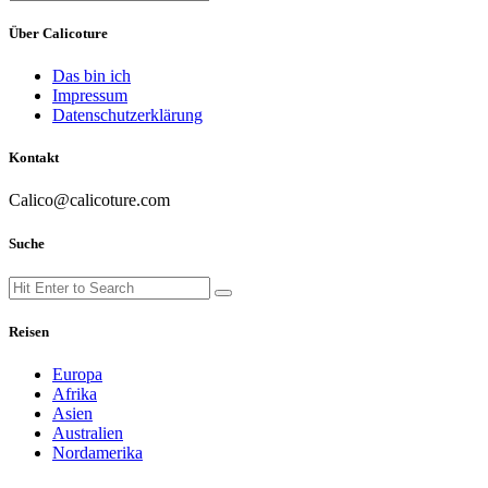
Search
for:
Über Calicoture
Das bin ich
Impressum
Datenschutzerklärung
Kontakt
Calico@calicoture.com
Suche
Search
Search
for:
Reisen
Europa
Afrika
Asien
Australien
Nordamerika