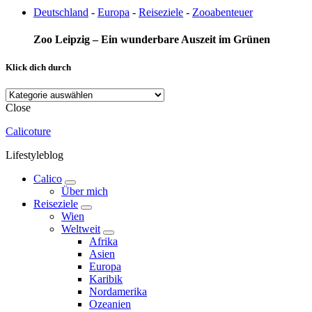
Deutschland
-
Europa
-
Reiseziele
-
Zooabenteuer
Zoo Leipzig – Ein wunderbare Auszeit im Grünen
Klick dich durch
Klick
dich
Close
durch
Calicoture
Lifestyleblog
Calico
expand
Über mich
child
Reiseziele
menu
expand
Wien
child
Weltweit
menu
expand
Afrika
child
Asien
menu
Europa
Karibik
Nordamerika
Ozeanien