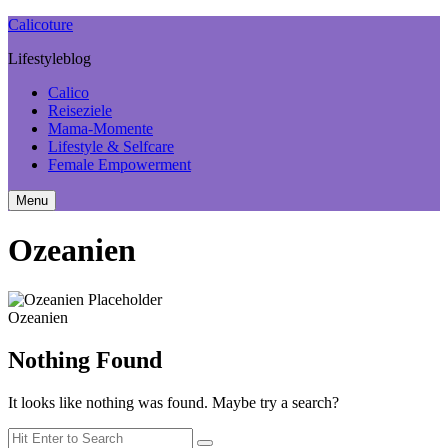
Calicoture
Lifestyleblog
Calico
Reiseziele
Mama-Momente
Lifestyle & Selfcare
Female Empowerment
Menu
Search
Sidebar
Ozeanien
Ozeanien
Nothing Found
It looks like nothing was found. Maybe try a search?
Search