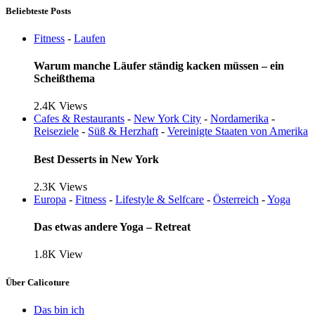
Beliebteste Posts
Fitness
-
Laufen
Warum manche Läufer ständig kacken müssen – ein
Scheißthema
2.4K
Views
Cafes & Restaurants
-
New York City
-
Nordamerika
-
Reiseziele
-
Süß & Herzhaft
-
Vereinigte Staaten von Amerika
Best Desserts in New York
2.3K
Views
Europa
-
Fitness
-
Lifestyle & Selfcare
-
Österreich
-
Yoga
Das etwas andere Yoga – Retreat
1.8K
View
Über Calicoture
Das bin ich