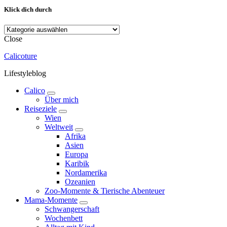
Klick dich durch
Klick
dich
Close
durch
Calicoture
Lifestyleblog
Calico
expand
Über mich
child
Reiseziele
menu
expand
Wien
child
Weltweit
menu
expand
Afrika
child
Asien
menu
Europa
Karibik
Nordamerika
Ozeanien
Zoo-Momente & Tierische Abenteuer
Mama-Momente
expand
Schwangerschaft
child
Wochenbett
menu