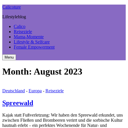
Calicoture
Lifestyleblog
Calico
Reiseziele
Mama-Momente
Lifestyle & Selfcare
Female Empowerment
Menu
Search
Sidebar
Month: August 2023
Deutschland
-
Europa
-
Reiseziele
Spreewald
Kajak statt Fußverletzung: Wir haben den Spreewald erkundet, uns
zwischen Fließen und Brombeeren verirrt und die sorbische Kultur
hautnah erlebt – ein perfektes Wochenende für Natur- und