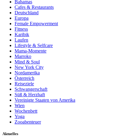
Bahamas
Cafes & Restaurants
Deutschland
Europa
Female Empowerment
Fitness
Karibik
Laufen
Lifestyle & Selfcare
Mama-Momente
Marroko
Mind & Soul
New York City
Nordamerika
Österreich
Reiseziele
Schwangerschaft
Süß & Herzhaft
Vereinigte Staaten von Amerika
Wien
Wochenbett
Yoga
Zooabenteuer
Aktuelles