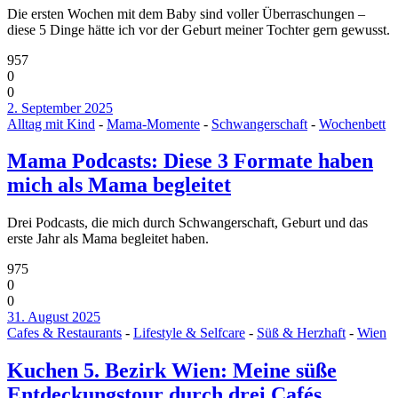
Die ersten Wochen mit dem Baby sind voller Überraschungen –
diese 5 Dinge hätte ich vor der Geburt meiner Tochter gern gewusst.
957
0
0
2. September 2025
Alltag mit Kind
-
Mama-Momente
-
Schwangerschaft
-
Wochenbett
Mama Podcasts: Diese 3 Formate haben
mich als Mama begleitet
Drei Podcasts, die mich durch Schwangerschaft, Geburt und das
erste Jahr als Mama begleitet haben.
975
0
0
31. August 2025
Cafes & Restaurants
-
Lifestyle & Selfcare
-
Süß & Herzhaft
-
Wien
Kuchen 5. Bezirk Wien: Meine süße
Entdeckungstour durch drei Cafés