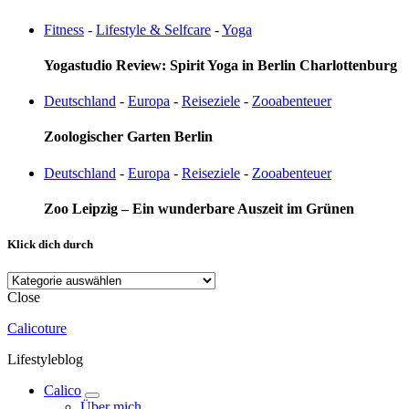
Fitness
-
Lifestyle & Selfcare
-
Yoga
Yogastudio Review: Spirit Yoga in Berlin Charlottenburg
Deutschland
-
Europa
-
Reiseziele
-
Zooabenteuer
Zoologischer Garten Berlin
Deutschland
-
Europa
-
Reiseziele
-
Zooabenteuer
Zoo Leipzig – Ein wunderbare Auszeit im Grünen
Klick dich durch
Klick
dich
Close
durch
Calicoture
Lifestyleblog
Calico
expand
Über mich