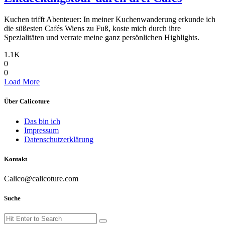
Kuchen trifft Abenteuer: In meiner Kuchenwanderung erkunde ich
die süßesten Cafés Wiens zu Fuß, koste mich durch ihre
Spezialitäten und verrate meine ganz persönlichen Highlights.
1.1K
0
0
Posts
Load More
Navigation
Über Calicoture
Das bin ich
Impressum
Datenschutzerklärung
Kontakt
Calico@calicoture.com
Suche
Search
Search