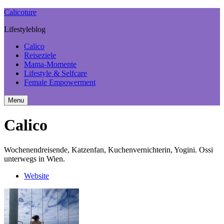
Calicoture
Lifestyleblog
Calico
Reiseziele
Mama-Momente
Lifestyle & Selfcare
Female Empowerment
Menu
Search
Sidebar
Calico
Wochenendreisende, Katzenfan, Kuchenvernichterin, Yogini. Ossi
unterwegs in Wien.
Website