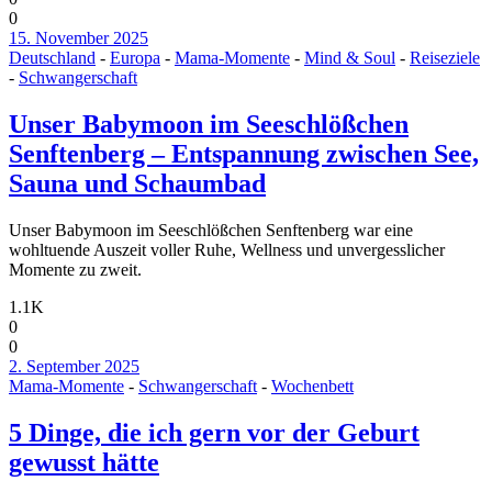
0
15. November 2025
Deutschland
-
Europa
-
Mama-Momente
-
Mind & Soul
-
Reiseziele
-
Schwangerschaft
Unser Babymoon im Seeschlößchen
Senftenberg – Entspannung zwischen See,
Sauna und Schaumbad
Unser Babymoon im Seeschlößchen Senftenberg war eine
wohltuende Auszeit voller Ruhe, Wellness und unvergesslicher
Momente zu zweit.
1.1K
0
0
2. September 2025
Mama-Momente
-
Schwangerschaft
-
Wochenbett
5 Dinge, die ich gern vor der Geburt
gewusst hätte