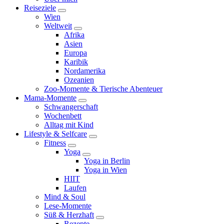
child
Reiseziele
menu
expand
Wien
child
Weltweit
menu
expand
Afrika
child
Asien
menu
Europa
Karibik
Nordamerika
Ozeanien
Zoo-Momente & Tierische Abenteuer
Mama-Momente
expand
Schwangerschaft
child
Wochenbett
menu
Alltag mit Kind
Lifestyle & Selfcare
expand
Fitness
child
expand
Yoga
menu
child
expand
Yoga in Berlin
menu
child
Yoga in Wien
menu
HIIT
Laufen
Mind & Soul
Lese-Momente
Süß & Herzhaft
expand
Rezepte