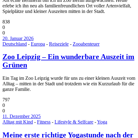
Als echte Berlinerin bin ich im Zoo Berlin aufgewachsen. Heute
erlebe ich ihn neu als familienfreundlichen Ort voller Artenvielfalt,
Spielplätze und kleiner Auszeiten mitten in der Stadt.
838
0
0
20. Januar 2026
Deutschland
-
Europa
-
Reiseziele
-
Zooabenteuer
Zoo Leipzig – Ein wunderbare Auszeit im
Grünen
Ein Tag im Zoo Leipzig wurde für uns zu einer kleinen Auszeit vom
Alltag – mitten in der Stadt und trotzdem wie ein Kurzurlaub für die
ganze Familie.
797
0
0
11. Dezember 2025
Alltag mit Kind
-
Fitness
-
Lifestyle & Selfcare
-
Yoga
Meine erste richtige Yogastunde nach der