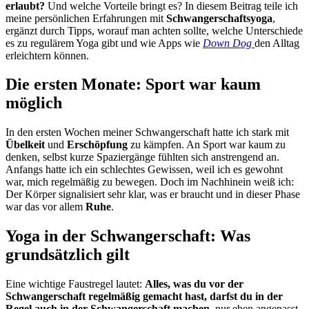
erlaubt?
Und welche Vorteile bringt es? In diesem Beitrag teile ich
meine persönlichen Erfahrungen mit
Schwangerschaftsyoga
,
ergänzt durch Tipps, worauf man achten sollte, welche Unterschiede
es zu regulärem Yoga gibt und wie Apps wie
Down Dog
den Alltag
erleichtern können.
Die ersten Monate: Sport war kaum
möglich
In den ersten Wochen meiner Schwangerschaft hatte ich stark mit
Übelkeit
und
Erschöpfung
zu kämpfen. An Sport war kaum zu
denken, selbst kurze Spaziergänge fühlten sich anstrengend an.
Anfangs hatte ich ein schlechtes Gewissen, weil ich es gewohnt
war, mich regelmäßig zu bewegen. Doch im Nachhinein weiß ich:
Der Körper signalisiert sehr klar, was er braucht und in dieser Phase
war das vor allem
Ruhe
.
Yoga in der Schwangerschaft: Was
grundsätzlich gilt
Eine wichtige Faustregel lautet:
Alles, was du vor der
Schwangerschaft regelmäßig gemacht hast, darfst du in der
Regel auch in der Schwangerschaft machen
, nur eben angepasst