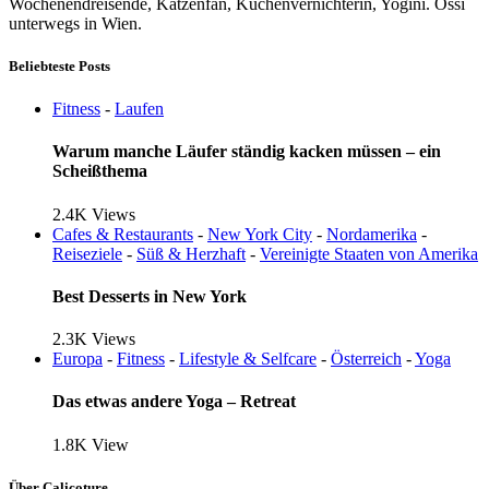
Wochenendreisende, Katzenfan, Kuchenvernichterin, Yogini. Ossi
unterwegs in Wien.
Beliebteste Posts
Fitness
-
Laufen
Warum manche Läufer ständig kacken müssen – ein
Scheißthema
2.4K
Views
Cafes & Restaurants
-
New York City
-
Nordamerika
-
Reiseziele
-
Süß & Herzhaft
-
Vereinigte Staaten von Amerika
Best Desserts in New York
2.3K
Views
Europa
-
Fitness
-
Lifestyle & Selfcare
-
Österreich
-
Yoga
Das etwas andere Yoga – Retreat
1.8K
View
Über Calicoture