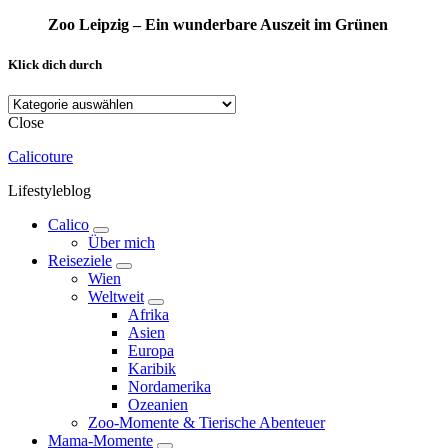
Zoo Leipzig – Ein wunderbare Auszeit im Grünen
Klick dich durch
Klick
dich
Close
durch
Calicoture
Lifestyleblog
Calico
expand
Über mich
child
Reiseziele
menu
expand
Wien
child
Weltweit
menu
expand
Afrika
child
Asien
menu
Europa
Karibik
Nordamerika
Ozeanien
Zoo-Momente & Tierische Abenteuer
Mama-Momente