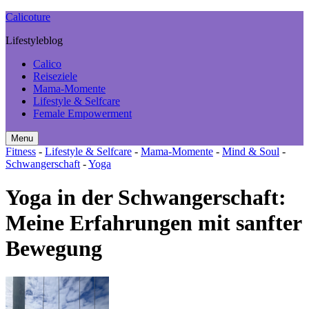
Calicoture
Lifestyleblog
Calico
Reiseziele
Mama-Momente
Lifestyle & Selfcare
Female Empowerment
Menu
Search
Sidebar
Fitness
-
Lifestyle & Selfcare
-
Mama-Momente
-
Mind & Soul
-
Schwangerschaft
-
Yoga
Yoga in der Schwangerschaft:
Meine Erfahrungen mit sanfter
Bewegung