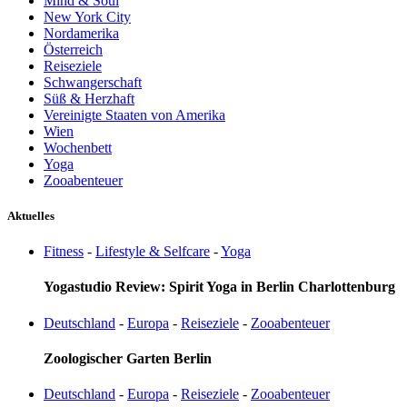
Mind & Soul
New York City
Nordamerika
Österreich
Reiseziele
Schwangerschaft
Süß & Herzhaft
Vereinigte Staaten von Amerika
Wien
Wochenbett
Yoga
Zooabenteuer
Aktuelles
Fitness
-
Lifestyle & Selfcare
-
Yoga
Yogastudio Review: Spirit Yoga in Berlin Charlottenburg
Deutschland
-
Europa
-
Reiseziele
-
Zooabenteuer
Zoologischer Garten Berlin
Deutschland
-
Europa
-
Reiseziele
-
Zooabenteuer